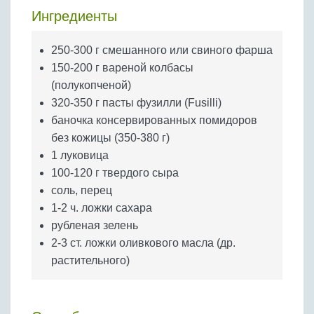
Бобовые
Ингредиенты
Яйца
250-300 г смешанного или свиного фарша
Крупы
150-200 г вареной колбасы
(полукопченой)
320-350 г пасты фузилли (Fusilli)
баночка консервированных помидоров
без кожицы (350-380 г)
1 луковица
100-120 г твердого сыра
соль, перец
1-2 ч. ложки сахара
рубленая зелень
2-3 ст. ложки оливкового масла (др.
растительного)