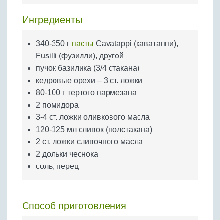
Бобовые
Ингредиенты
Яйца
Крупы
340-350 г
пасты
Cavatappi (каватаппи),
Fusilli (фузилли), другой
пучок базилика (3/4 стакана)
кедровые орехи – 3 ст. ложки
80-100 г тертого пармезана
2 помидора
3-4 ст. ложки оливкового масла
120-125 мл сливок (полстакана)
2 ст. ложки сливочного масла
2 дольки чеснока
соль, перец
Способ приготовления