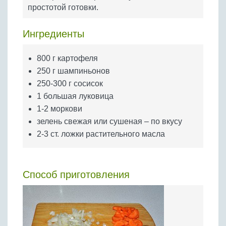
Бобовые
простотой готовки.
Яйца
Ингредиенты
Крупы
800 г картофеля
250 г шампиньонов
250-300 г сосисок
1 большая луковица
1-2 моркови
зелень свежая или сушеная – по вкусу
2-3 ст. ложки растительного масла
Способ приготовления