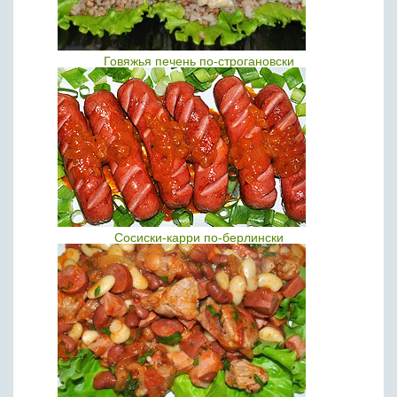
Говяжья печень по-строгановски
Сосиски-карри по-берлински