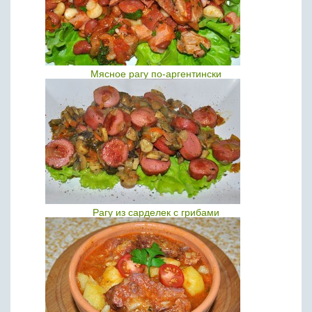
Мясное рагу по-аргентински
Рагу из сарделек с грибами