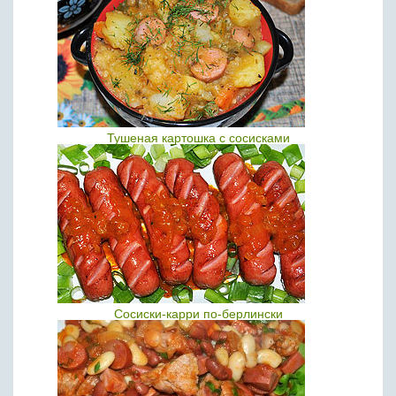
Тушеная картошка с сосисками
Сосиски-карри по-берлински