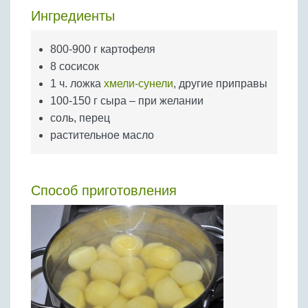
Бобовые
Ингредиенты
Яйца
800-900 г картофеля
Крупы
8 сосисок
1 ч. ложка
хмели-сунели
, другие приправы
100-150 г сыра – при желании
соль, перец
растительное масло
Способ приготовления