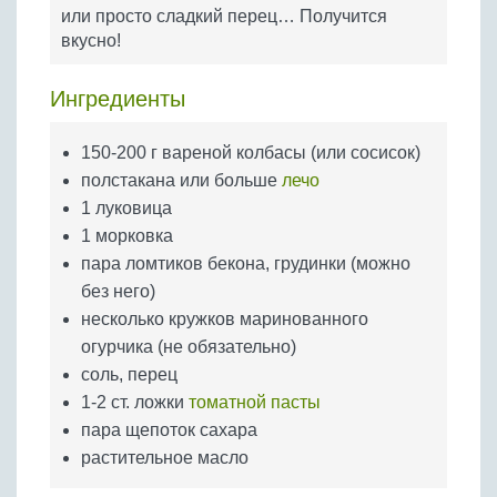
Бобовые
или просто сладкий перец… Получится
вкусно!
Яйца
Крупы
Ингредиенты
150-200 г вареной колбасы (или сосисок)
полстакана или больше
лечо
1 луковица
1 морковка
пара ломтиков бекона, грудинки (можно
без него)
несколько кружков маринованного
огурчика (не обязательно)
соль, перец
1-2 ст. ложки
томатной пасты
пара щепоток сахара
растительное масло