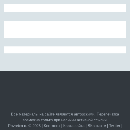
Все материалы на сайте являются авторскими. Перепечатка
возможна только при наличии активной ссылки.
Povarixa.ru © 2026 |
Контакты
|
Карта сайта
|
ВКонтакте
|
Twitter
|