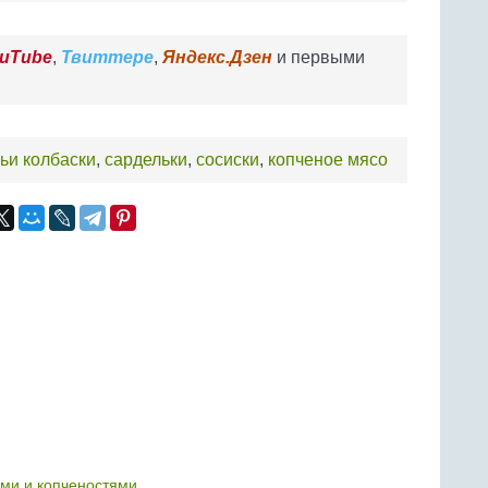
uTube
,
Твиттере
,
Яндекс.Дзен
и первыми
ьи колбаски
,
сардельки
,
сосиски
,
копченое мясо
ами и копченостями