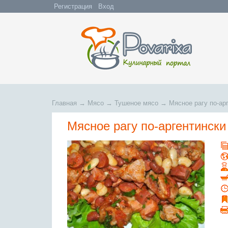
Регистрация
Вход
Главная
→
Мясо
→
Тушеное мясо
→
Мясное рагу по-ар
Мясное рагу по-аргентински