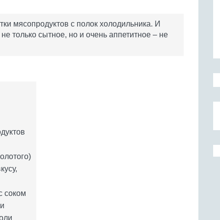
тки мясопродуктов с полок холодильника. И
 не только сытное, но и очень аппетитное – не
одуктов
молотого)
кусу,
с соком
ли
оли