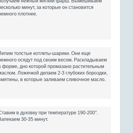
получаем нежный мягкий фарш. Вымешиваем
несколько минут, за которые он становится
немного плотнее.
Лепим толстые котлеты-шарики. Они еще
немного осядут под своим весом. Раскладываем
в форме, дно которой промазано растительным
маслом. Ложечкой делаем 2-3 глубоких бороздки,
вмятины, в которые заливаем сливочное масло.
Ставим в духовку при температуре 190-200°.
Запекаем 30-35 минут.