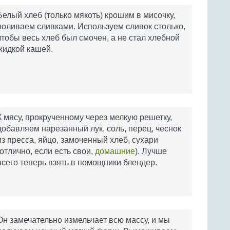
Белый хлеб (только мякоть) крошим в мисочку,
поливаем сливками. Используем сливок столько,
чтобы весь хлеб был смочен, а не стал хлебной
жидкой кашей.
К мясу, прокрученному через мелкую решетку,
добавляем нарезанный лук, соль, перец, чеснок
из пресса, яйцо, замоченный хлеб, сухари
(отлично, если есть свои,
домашние
). Лучше
всего теперь взять в помощники блендер.
Он замечательно измельчает всю массу, и мы