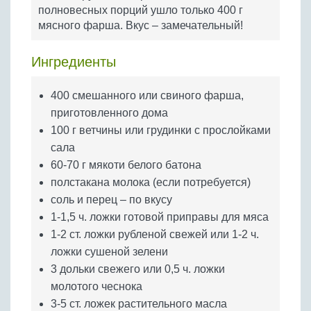
Бобовые
полновесных порций ушло только 400 г
мясного фарша. Вкус – замечательный!
Яйца
Крупы
Ингредиенты
400 смешанного или свиного фарша,
приготовленного дома
100 г ветчины или грудинки с прослойками
сала
60-70 г мякоти белого батона
полстакана молока (если потребуется)
соль и перец – по вкусу
1-1,5 ч. ложки готовой приправы для мяса
1-2 ст. ложки рубленой свежей или 1-2 ч.
ложки сушеной зелени
3 дольки свежего или 0,5 ч. ложки
молотого чеснока
3-5 ст. ложек растительного масла