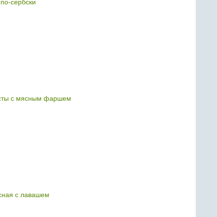
 по-сербски
усты с мясным фаршем
сная с лавашем