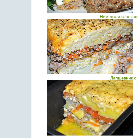
Немецкая запекан
Лапшевник с