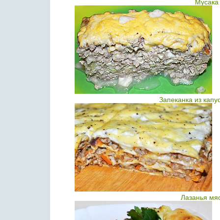
Мусака
Запеканка из кап
Лазанья мя