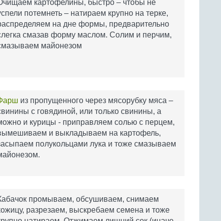
Очищаем картофелины, быстро – чтобы не
успели потемнеть – натираем крупно на терке,
распределяем на дне формы, предварительно
слегка смазав форму маслом. Солим и перчим,
смазываем майонезом
Фарш
из пропущенного через мясорубку мяса –
свинины с говядиной, или только свинины, а
можно и курицы - приправляем солью с перцем,
вымешиваем и выкладываем на картофель,
засыпаем полукольцами лука и тоже смазываем
майонезом.
Кабачок промываем, обсушиваем, снимаем
кожицу, разрезаем, выскребаем семена и тоже
крупно натираем. Отжимаем лишний сок (иначе