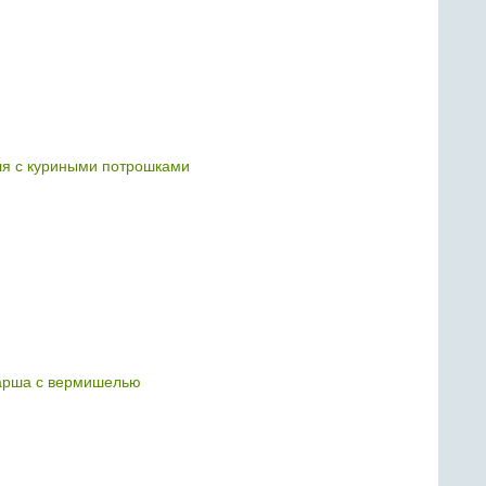
ля с куриными потрошками
арша с вермишелью