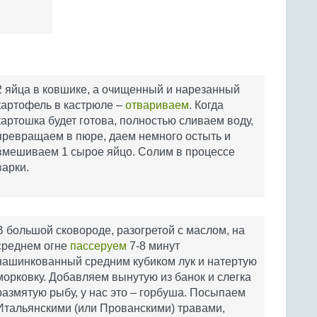
2 яйца в ковшике, а очищенный и нарезанный
картофель в кастрюле –
отвариваем
. Когда
картошка будет готова, полностью сливаем воду,
превращаем в пюре, даем немного остыть и
вмешиваем 1 сырое яйцо. Солим в процессе
варки.
В большой сковороде, разогретой с маслом, на
среднем огне
пассеруем
7-8 минут
нашинкованный средним кубиком лук и натертую
морковку. Добавляем вынутую из банок и слегка
размятую рыбу, у нас это – горбуша. Посыпаем
Итальянскими (или Прованскими) травами,