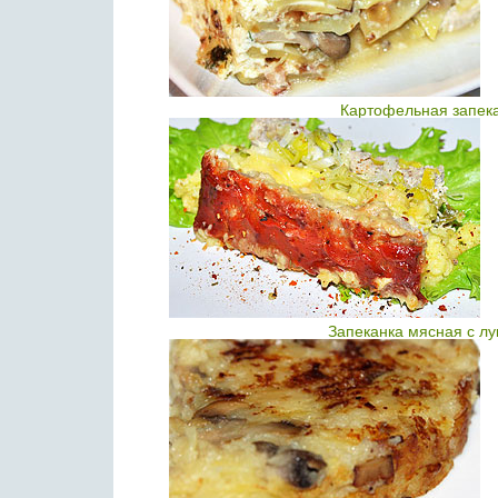
Картофельная запека
Запеканка мясная с л