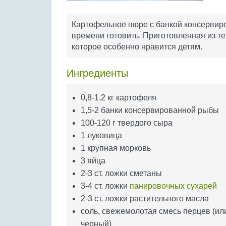
Картофельное пюре с банкой консервиро
времени готовить. Приготовленная из те
которое особенно нравится детям.
Ингредиенты
0,8-1,2 кг картофеля
1,5-2 банки консервированной рыбы
100-120 г твердого сыра
1 луковица
1 крупная морковь
3 яйца
2-3 ст. ложки сметаны
3-4 ст. ложки
панировочных сухарей
2-3 ст. ложки растительного масла
соль, свежемолотая смесь перцев (ил
черный)