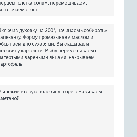
перцем, слегка солим, перемешиваем,
выключаем огонь.
Включив духовку на 200°, начинаем «собирать»
запеканку. Форму промазываем маслом и
обсыпаем дно сухарями. Выкладываем
половину картошки. Рыбу перемешиваем с
натертыми вареными яйцами, накрываем
картофель.
Выложив вторую половину пюре, смазываем
сметаной.