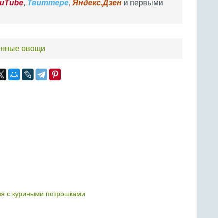
uTube
,
Твиттере
,
Яндекс.Дзен
и первыми
енные овощи
ля с куриными потрошками