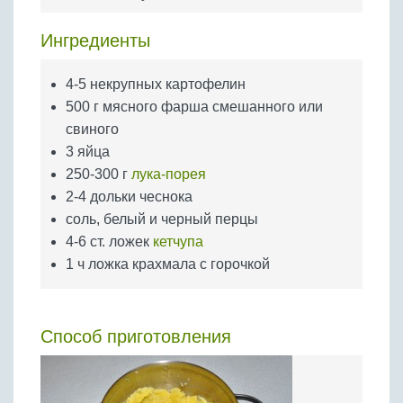
Бобовые
Яйца
Ингредиенты
Крупы
4-5 некрупных картофелин
500 г мясного фарша смешанного или
свиного
3 яйца
250-300 г
лука-порея
2-4 дольки чеснока
соль, белый и черный перцы
4-6 ст. ложек
кетчупа
1 ч ложка крахмала с горочкой
Способ приготовления