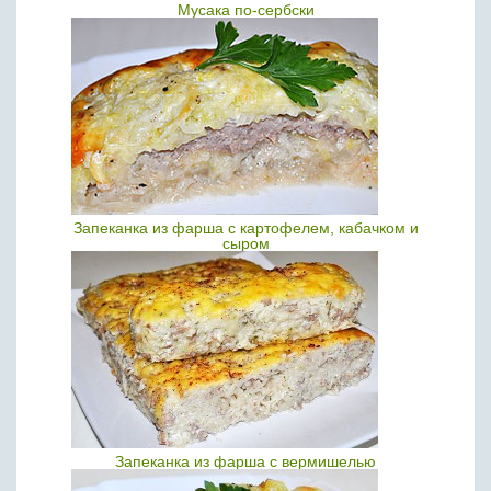
Мусака по-сербски
Запеканка из фарша с картофелем, кабачком и
сыром
Запеканка из фарша с вермишелью