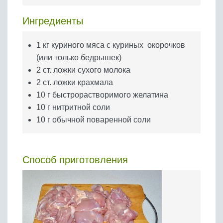
Бобовые
Ингредиенты
Яйца
Крупы
1 кг куриного мяса с куриных окорочков
(или только бедрышек)
2 ст. ложки сухого молока
2 ст. ложки крахмала
10 г быстрорастворимого желатина
10 г нитритной соли
10 г обычной поваренной соли
Способ приготовления