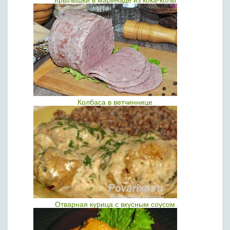
Крылышки в маринаде из кока-колы
Колбаса в ветчиннице
Отварная курица с вкусным соусом