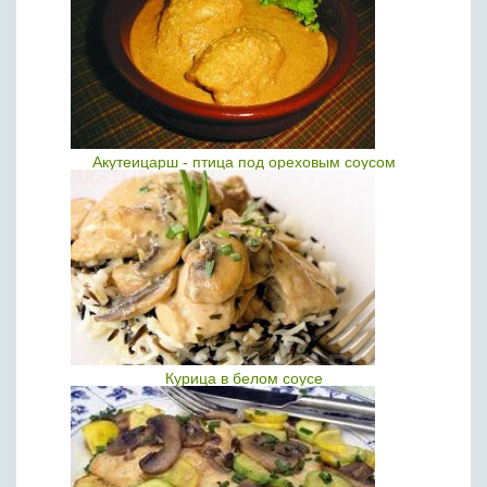
Акутеицарш - птица под ореховым соусом
Курица в белом соусе