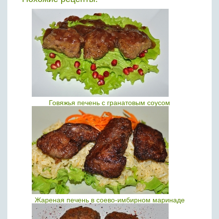
Говяжья печень с гранатовым соусом
Жареная печень в соево-имбирном маринаде