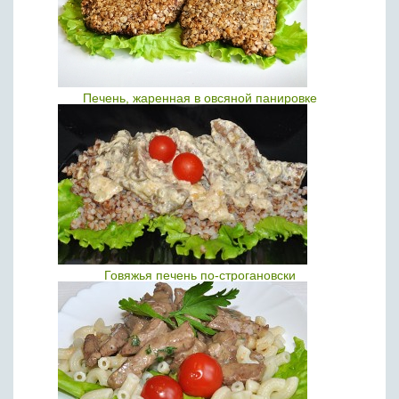
Печень, жаренная в овсяной панировке
Говяжья печень по-строгановски