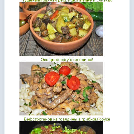
Тушеные говяжьи ребрышки в вине и сливках
Овощное рагу с говядиной
Бефстроганов из говядины в грибном соусе