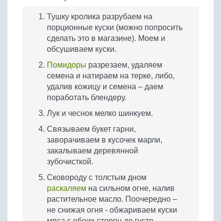
Тушку кролика разрубаем на
порционные куски (можно попросить
сделать это в магазине). Моем и
обсушиваем куски.
Помидоры
разрезаем, удаляем
семена и натираем на терке, либо,
удалив кожицу и семена – даем
поработать блендеру.
Лук и чеснок мелко шинкуем.
Связываем букет гарни,
заворачиваем в кусочек марли,
закалываем деревянной
зубочисткой.
Сковороду с толстым дном
раскаляем
на сильном огне, налив
растительное масло. Поочередно –
не снижая огня - обжариваем куски
мяса с обеих сторон до густо-