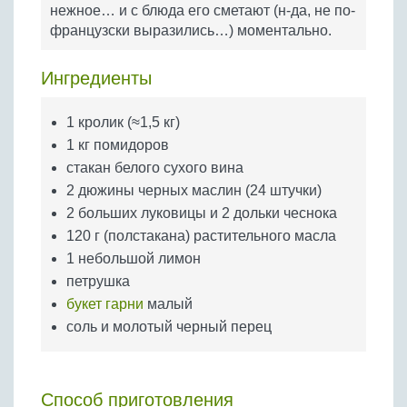
Бобовые
нежное… и с блюда его сметают (н-да, не по-
французски выразились…) моментально.
Яйца
Крупы
Ингредиенты
1 кролик (≈1,5 кг)
1 кг помидоров
стакан белого сухого вина
2 дюжины черных маслин (24 штучки)
2 больших луковицы и 2 дольки чеснока
120 г (полстакана) растительного масла
1 небольшой лимон
петрушка
букет гарни
малый
соль и молотый черный перец
Способ приготовления