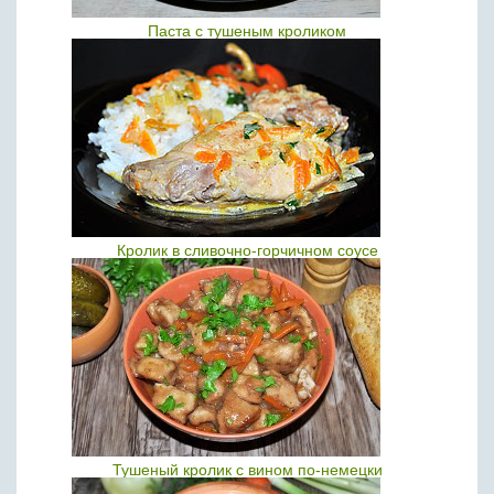
Паста с тушеным кроликом
Кролик в сливочно-горчичном соусе
Тушеный кролик с вином по-немецки