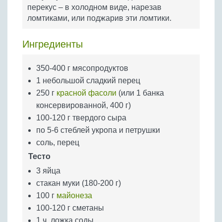
Бобовые
перекус – в холодном виде, нарезав
ломтиками, или поджарив эти ломтики.
Яйца
Крупы
Ингредиенты
350-400 г мясопродуктов
1 небольшой сладкий перец
250 г
красной фасоли
(или 1 банка
консервированной, 400 г)
100-120 г твердого сыра
по 5-6 стеблей укропа и петрушки
соль, перец
Тесто
3 яйца
стакан муки (180-200 г)
100 г
майонеза
100-120 г сметаны
1 ч. ложка соды