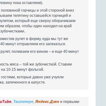
ловину пока оставляем).
половиной горчицы и этой стороной вниз
азываем телятину оставшейся горчицей и
рулетом, который еще сверху оборачиваем
м образом, чтобы один находил на край
зубочистками.
поместив рулет в форму, куда мы тут же
40 минут отправляем его запекаться.
улет, поливаем его вином – и еще 40 минут
ость мяса – той же зубочисткой. Ставим
 на 10-15 минут фольгой.
 гостями, которые давно уже учуяли
а, запеченного в капусте.
uTube
,
Твиттере
,
Яндекс.Дзен
и первыми