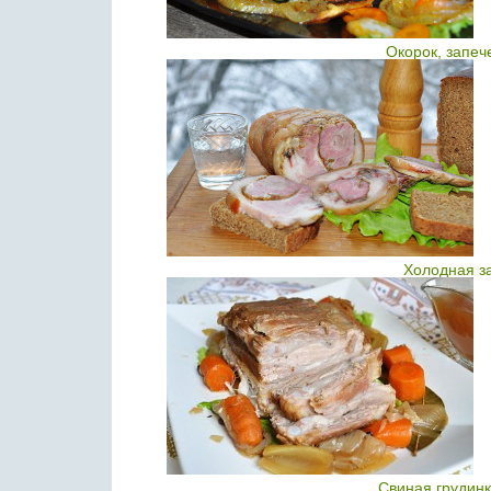
Окорок, запеч
Холодная за
Свиная грудинк