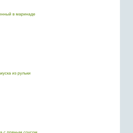
енный в маринаде
куска из рульки
а с пряным соусом