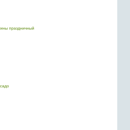
ятины праздничный
садо