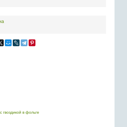
на
с гвоздикой в фольге