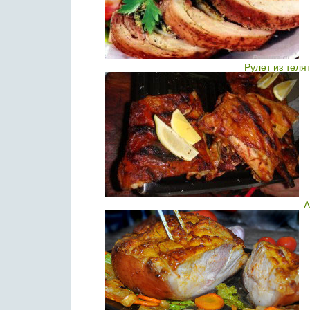
Рулет из тел
А