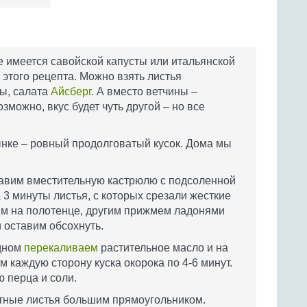
 имеется савойской капусты или итальянской
 этого рецепта. Можно взять листья
ы, салата
Айсберг
. А вместо ветчины –
зможно, вкус будет чуть другой – но все
ынке – ровный продолговатый кусок. Дома мы
тавим вместительную кастрюлю с подсоленной
3 минуты листья, с которых срезали жесткие
им на полотенце, другим прижмем ладонями
и оставим обсохнуть.
 дном
перекаливаем
растительное масло и на
 каждую сторону куска окорока по 4-6 минут.
 перца и соли.
тные листья большим прямоугольником.