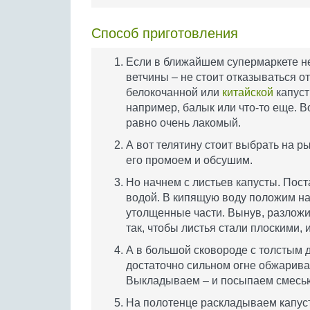
Способ приготовления
Если в ближайшем супермаркете не
ветчины – не стоит отказываться от
белокочанной или
китайской
капуст
например, балык или что-то еще. Во
равно очень лакомый.
А вот телятину стоит выбрать на р
его промоем и обсушим.
Но начнем с листьев капусты. Пос
водой. В кипящую воду положим на 
утолщенные части. Вынув, разлож
так, чтобы листья стали плоскими, 
А в большой сковороде с толстым
достаточно сильном огне обжаривам
Выкладываем – и посыпаем смесью
На полотенце раскладываем капус