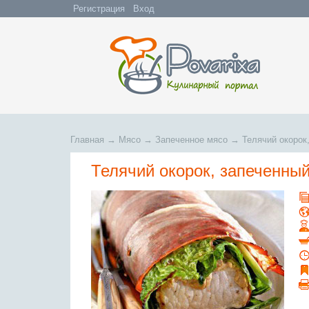
Регистрация
Вход
Главная
→
Мясо
→
Запеченное мясо
→
Телячий окорок
Телячий окорок, запеченный