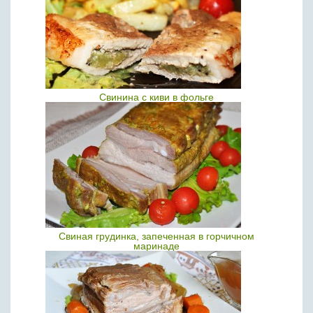
Свинина с киви в фольге
Свиная грудинка, запеченная в горчичном
маринаде