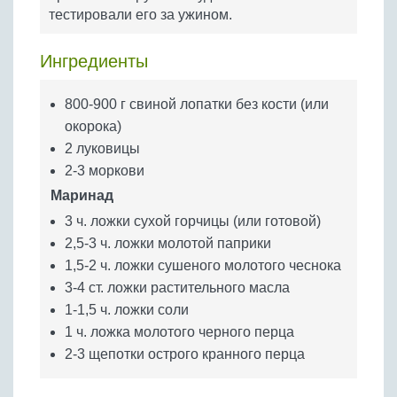
Бобовые
тестировали его за ужином.
Яйца
Ингредиенты
Крупы
800-900 г свиной лопатки без кости (или
окорока)
2 луковицы
2-3 моркови
Маринад
3 ч. ложки сухой горчицы (или готовой)
2,5-3 ч. ложки молотой паприки
1,5-2 ч. ложки сушеного молотого чеснока
3-4 ст. ложки растительного масла
1-1,5 ч. ложки соли
1 ч. ложка молотого черного перца
2-3 щепотки острого кранного перца