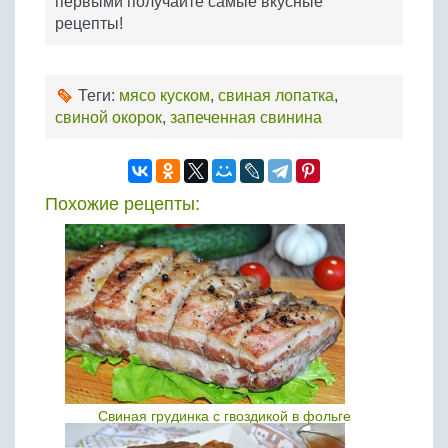
первыми получайте самые вкусные
рецепты!
Теги:
мясо куском
,
свиная лопатка
,
свиной окорок
,
запеченная свинина
Похожие рецепты:
Свиная грудинка с гвоздикой в фольге