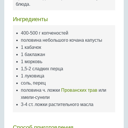
Бобовые
блюда.
Яйца
Ингредиенты
Крупы
400-500 г копченостей
половина небольшого кочана капусты
1 кабачок
1 баклажан
1 морковь
1,5-2 сладких перца
1 луковица
соль, перец
половина ч. ложки
Прованских трав
или
хмели-сунели
3-4 ст. ложки растительного масла
Способ приготовления