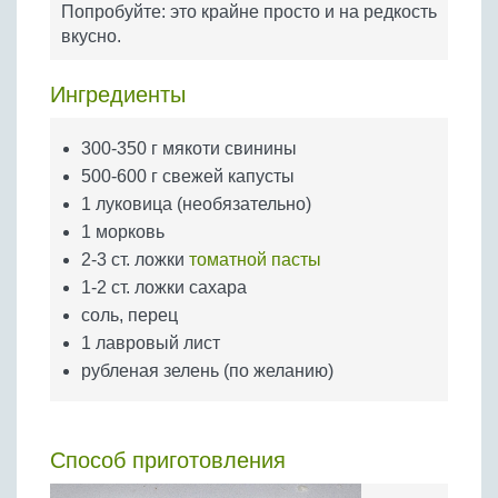
Попробуйте: это крайне просто и на редкость
Бобовые
вкусно.
Яйца
Крупы
Ингредиенты
300-350 г мякоти свинины
500-600 г свежей капусты
1 луковица (необязательно)
1 морковь
2-3 ст. ложки
томатной пасты
1-2 ст. ложки сахара
соль, перец
1 лавровый лист
рубленая зелень (по желанию)
Способ приготовления