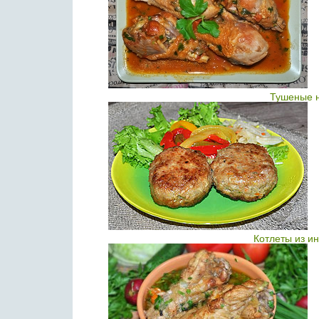
Тушеные н
Котлеты из и