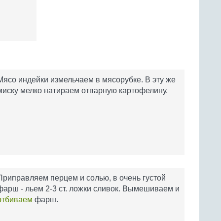
Мясо индейки измельчаем в мясорубке. В эту же
миску мелко натираем отварную картофелину.
Приправляем перцем и солью, в очень густой
фарш - льем 2-3 ст. ложки сливок. Вымешиваем и
отбиваем
фарш.