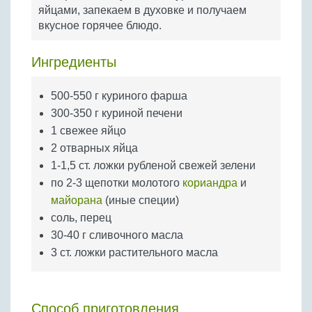
Бобовые
яйцами, запекаем в духовке и получаем
вкусное горячее блюдо.
Яйца
Крупы
Ингредиенты
500-550 г куриного фарша
300-350 г куриной печени
1 свежее яйцо
2 отварных яйца
1-1,5 ст. ложки рубленой свежей зелени
по 2-3 щепотки молотого
кориандра
и
майорана
(иные специи)
соль, перец
30-40 г сливочного масла
3 ст. ложки растительного масла
Способ приготовления