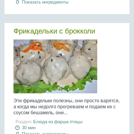
Показать ингредиенты
Бобовые
Яйца
Крупы
Фрикадельки с брокколи
Эти фрикадельки полезны, они просто варятся,
а когда мы недолго прогреваем и подаем их с
соусом бешамель, они...
Раздел:
Блюда из фарша птицы
30 мин
Показать ингредиенты