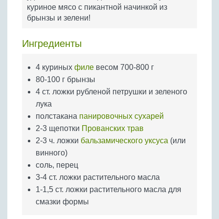
Бобовые
куриное мясо с пикантной начинкой из
брынзы и зелени!
Яйца
Крупы
Ингредиенты
4 куриных
филе
весом 700-800 г
80-100 г брынзы
4 ст. ложки рубленой петрушки и зеленого
лука
полстакана
панировочных сухарей
2-3 щепотки
Прованских трав
2-3 ч. ложки
бальзамического уксуса
(или
винного)
соль, перец
3-4 ст. ложки растительного масла
1-1,5 ст. ложки растительного масла для
смазки формы