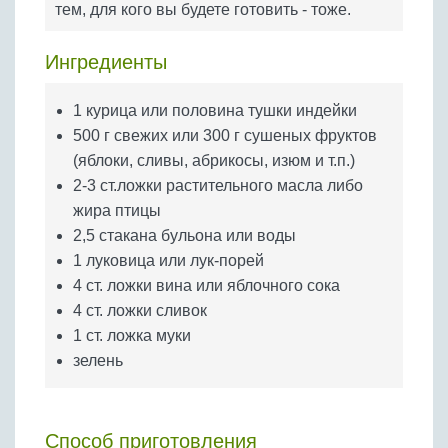
тем, для кого вы будете готовить - тоже.
Бобовые
Яйца
Ингредиенты
Крупы
1 курица или половина тушки индейки
500 г свежих или 300 г сушеных фруктов
(яблоки, сливы, абрикосы, изюм и т.п.)
2-3 ст.ложки растительного масла либо
жира птицы
2,5 стакана бульона или воды
1 луковица или лук-порей
4 ст. ложки вина или яблочного сока
4 ст. ложки сливок
1 ст. ложка муки
зелень
Способ приготовления