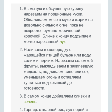
Вымытую и обсушенную курицу
нарезаем на порционные куски.
Обваливаем мясо в муке и жарим на
довольно сильном огне, пока не
покроется румяно-коричневой
корочкой. Ближе к концу подсыпаем
мелко нарезанный
лук
.
Наливаем в сковородку с
жарящейся птицей бульон или воду,
солим и перчим. Нарезаем соломкой
фрукты, выкладываем в закипевшую
жидкость, подливаем вино или сок,
уменьшаем огонь и оставляем
тушиться под крышкой до
готовности.
В самом конце добавляем сливки и
зелень
.
Гарнир: отварной рис, лук-порей и