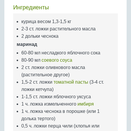
Бобовые
Ингредиенты
Яйца
Крупы
курица весом 1,3-1,5 кг
2-3 ст. ложки растительного масла
2 дольки чеснока
маринад
60-80 мл несладкого яблочного сока
80-90 мл
соевого соуса
2 ст. ложки оливкового масла
(растительное другое)
1,5-2 ст. ложки
томатной пасты
(3-4 ст.
ложки кетчупа)
1-1,5 ст. ложки яблочного уксуса
1 ч. ложка измельченного
имбиря
1 ч. ложка чеснока в порошке (или 1
долька тертого)
0,5 ч. ложки перца чили (хлопья или