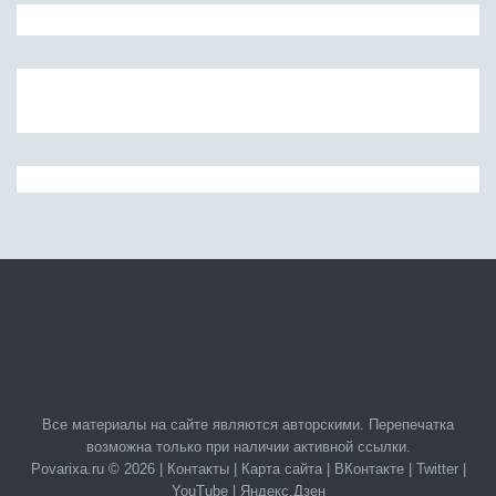
Все материалы на сайте являются авторскими. Перепечатка
возможна только при наличии активной ссылки.
Povarixa.ru © 2026 |
Контакты
|
Карта сайта
|
ВКонтакте
|
Twitter
|
YouTube
|
Яндекс.Дзен