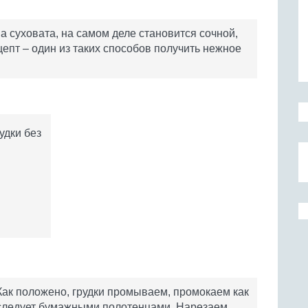
она суховата, на самом деле становится сочной,
цепт – один из таких способов получить нежное
удки без
Как положено, грудки промываем, промокаем как
следует бумажными полотенцами. Нарезаем