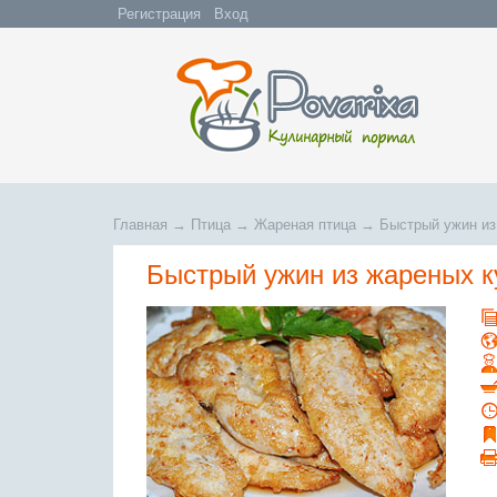
Регистрация
Вход
Главная
→
Птица
→
Жареная птица
→
Быстрый ужин из
Быстрый ужин из жареных к