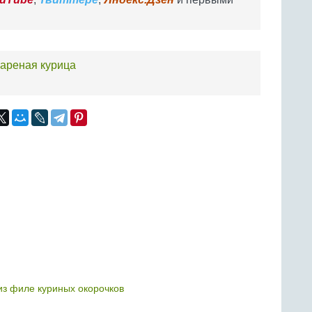
ареная курица
з филе куриных окорочков