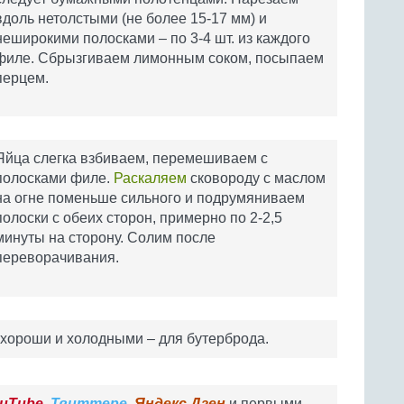
вдоль нетолстыми (не более 15-17 мм) и
неширокими полосками – по 3-4 шт. из каждого
филе. Сбрызгиваем лимонным соком, посыпаем
перцем.
Яйца слегка взбиваем, перемешиваем с
полосками филе.
Раскаляем
сковороду с маслом
на огне поменьше сильного и подрумяниваем
полоски с обеих сторон, примерно по 2-2,5
минуты на сторону. Солим после
переворачивания.
хороши и холодными – для бутерброда.
uTube
,
Твиттере
,
Яндекс.Дзен
и первыми