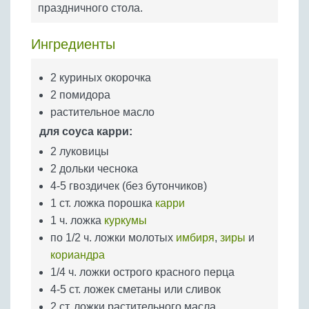
Бобовые
праздничного стола.
Яйца
Ингредиенты
Крупы
2 куриных окорочка
2 помидора
растительное масло
для соуса карри:
2 луковицы
2 дольки чеснока
4-5 гвоздичек (без бутончиков)
1 ст. ложка порошка
карри
1 ч. ложка
куркумы
по 1/2 ч. ложки молотых
имбиря
,
зиры
и
кориандра
1/4 ч. ложки острого красного перца
4-5 ст. ложек сметаны или сливок
2 ст. ложки растительного масла