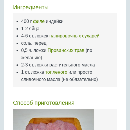
Бобовые
Ингредиенты
Яйца
Крупы
400 г
филе
индейки
1-2 яйца
4-6 ст. ложек
панировочных сухарей
соль, перец
0,5 ч. ложки
Прованских трав
(по
желанию)
2-3 ст. ложки растительного масла
1 ст. ложка
топленого
или просто
сливочного масла (не обязательно)
Способ приготовления