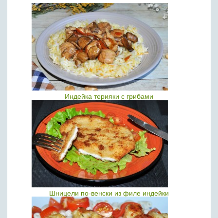
Индейка терияки с грибами
Шницели по-венски из филе индейки