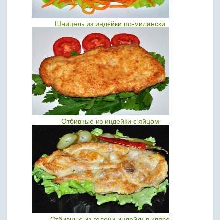
Шницель из индейки по-милански
Отбивные из индейки с яйцом
Отбивные из голени индейки в кляре