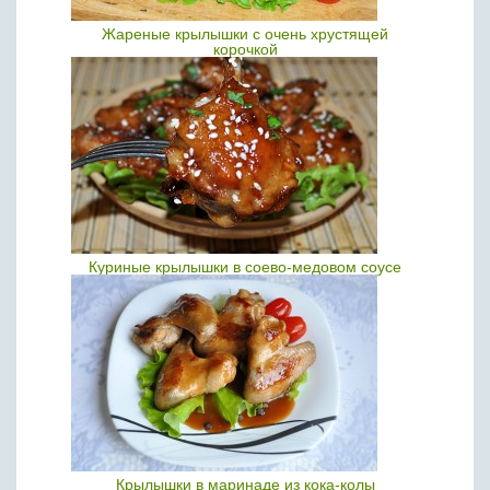
Жареные крылышки с очень хрустящей
корочкой
Куриные крылышки в соево-медовом соусе
Крылышки в маринаде из кока-колы