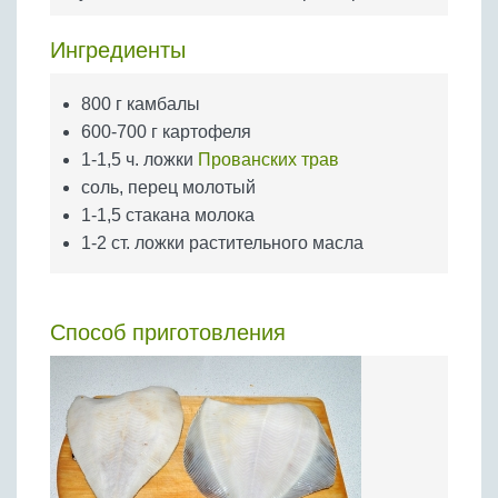
Бобовые
Яйца
Ингредиенты
Крупы
800 г камбалы
600-700 г картофеля
1-1,5 ч. ложки
Прованских трав
соль, перец молотый
1-1,5 стакана молока
1-2 ст. ложки растительного масла
Способ приготовления