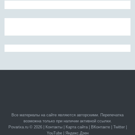
Все материалы на сайте являются авторскими. Перепечатка
возможна только при наличии активной ссылки.
Povarixa.ru © 2026 |
Контакты
|
Карта сайта
|
ВКонтакте
|
Twitter
|
YouTube
|
Яндекс.Дзен