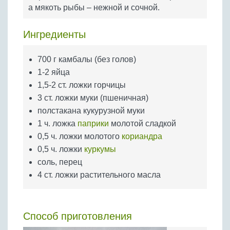
Бобовые
а мякоть рыбы – нежной и сочной.
Яйца
Ингредиенты
Крупы
700 г камбалы (без голов)
1-2 яйца
1,5-2 ст. ложки горчицы
3 ст. ложки муки (пшеничная)
полстакана кукурузной муки
1 ч. ложка
паприки
молотой сладкой
0,5 ч. ложки молотого
кориандра
0,5 ч. ложки
куркумы
соль, перец
4 ст. ложки растительного масла
Способ приготовления