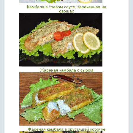
Камбала в соевом соусе, запеченная на
овощах
Жареная камбала с сыром
Жареная камбала в хрустящей корочке