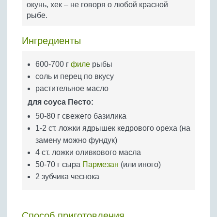
окунь, хек – не говоря о любой красной
Бобовые
рыбе.
Яйца
Крупы
Ингредиенты
600-700 г
филе
рыбы
соль и перец по вкусу
растительное масло
для соуса Песто:
50-80 г свежего базилика
1-2 ст. ложки ядрышек кедрового ореха (на
замену можно фундук)
4 ст. ложки оливкового масла
50-70 г сыра
Пармезан
(или иного)
2 зубчика чеснока
Способ приготовления