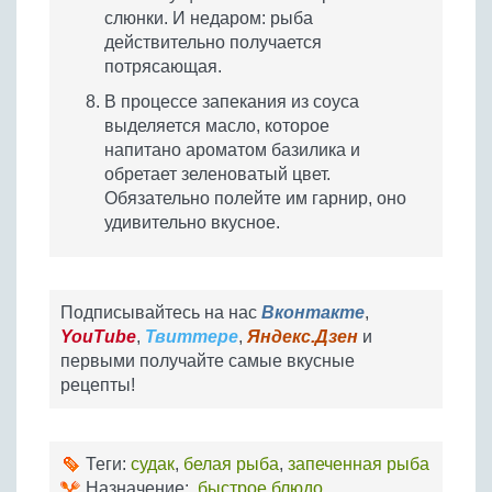
слюнки. И недаром: рыба
действительно получается
потрясающая.
В процессе запекания из соуса
выделяется масло, которое
напитано ароматом базилика и
обретает зеленоватый цвет.
Обязательно полейте им гарнир, оно
удивительно вкусное.
Подписывайтесь на нас
Вконтакте
,
YouTube
,
Твиттере
,
Яндекс.Дзен
и
первыми получайте самые вкусные
рецепты!
Теги:
судак
,
белая рыба
,
запеченная рыба
Назначение:
быстрое блюдо
,