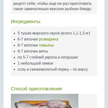
Бобовые
рецепт себе, чтобы еще не раз приготовить
такое замечательно вкусное рыбное блюдо.
Яйца
Крупы
Ингредиенты
5 тушек морского окуня (всего 1,1-1,3 кг)
6-7 веточек
розмарина
6-7 веточек
тимьяна
6-7 веточек мяты
по 5-7 стеблей укропа и петрушки
1 небольшой лимон
соль и свежемолотый перец – по вкусу
Способ приготовления