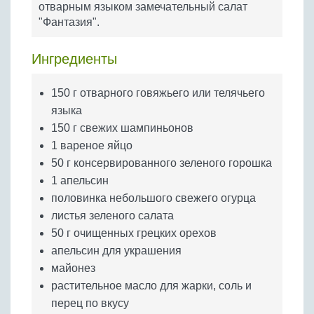
отварным языком замечательный салат
Бобовые
"Фантазия".
Яйца
Крупы
Ингредиенты
150 г отварного говяжьего или телячьего
языка
150 г свежих шампиньонов
1 вареное яйцо
50 г консервированного зеленого горошка
1 апельсин
половинка небольшого свежего огурца
листья зеленого салата
50 г очищенных грецких орехов
апельсин для украшения
майонез
растительное масло для жарки, соль и
перец по вкусу