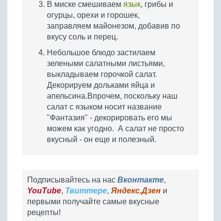
В миске смешиваем
язык
, грибы и
огурцы, орехи и горошек,
заправляем майонезом, добавив по
вкусу соль и перец.
Небольшое блюдо застилаем
зелеными салатными листьями,
выкладываем горочкой салат.
Декорируем дольками яйца и
апельсина.Впрочем, поскольку наш
салат с языком носит название
"Фантазия" - декорировать его мы
можем как угодно. А салат не просто
вкусный - он еще и полезный.
Подписывайтесь на нас
Вконтакте
,
YouTube
,
Твиттере
,
Яндекс.Дзен
и
первыми получайте самые вкусные
рецепты!