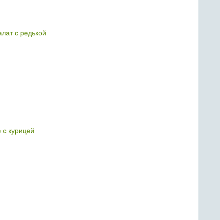
алат с редькой
 с курицей