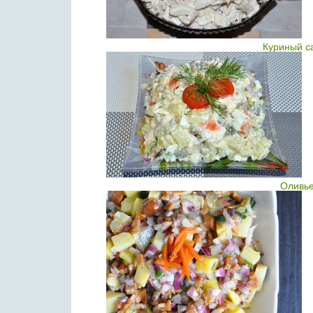
Куриный с
Оливье