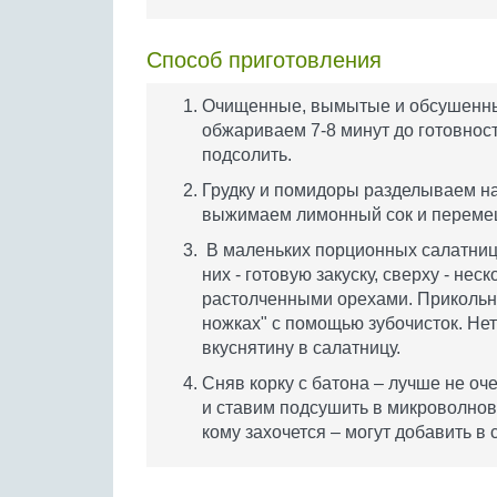
Способ приготовления
Очищенные, вымытые и обсушен
обжариваем 7-8 минут до готовнос
подсолить.
Грудку и помидоры разделываем на
выжимаем лимонный сок и переме
В маленьких порционных салатница
них - готовую закуску, сверху - нес
растолченными орехами. Прикольно 
ножках" с помощью зубочисток. Н
вкуснятину в салатницу.
Сняв корку с батона – лучше не оч
и ставим подсушить в микроволновк
кому захочется – могут добавить в 