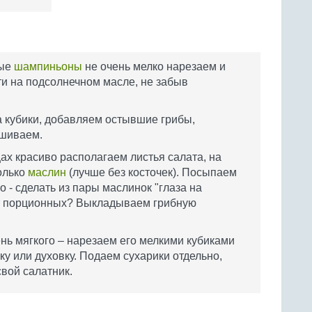
ные
шампиньоны
не очень мелко нарезаем и
ти на подсолнечном масле, не забыв
 кубики, добавляем остывшие грибы,
шиваем.
х красиво располагаем листья салата, на
колько
маслин
(лучше без косточек). Посыпаем
- сделать из пары маслинок "глаза на
ет порционных? Выкладываем грибную
ень мягкого – нарезаем его мелкими кубиками
у или духовку. Подаем сухарики отдельно,
свой салатник.