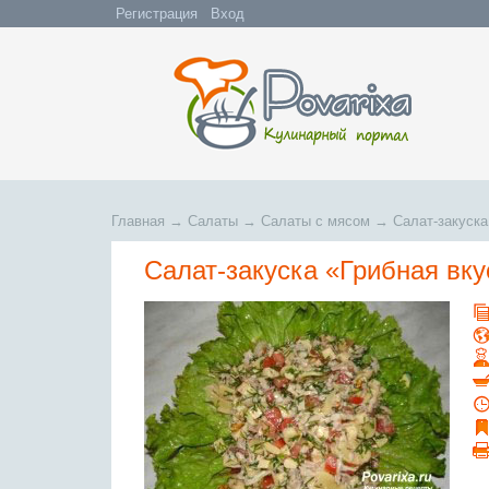
Регистрация
Вход
Главная
→
Салаты
→
Салаты с мясом
→
Салат-закуска
Салат-закуска «Грибная вк