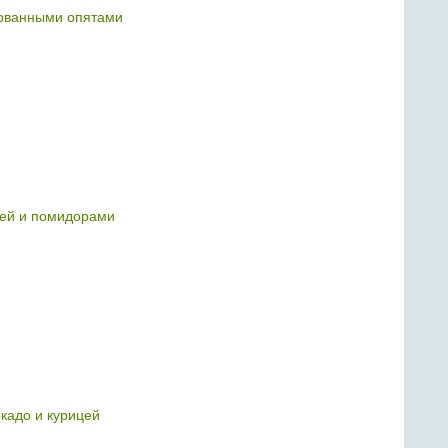
ованными опятами
цей и помидорами
окадо и курицей