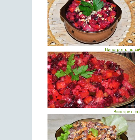
Винегрет с ново
Винегрет со