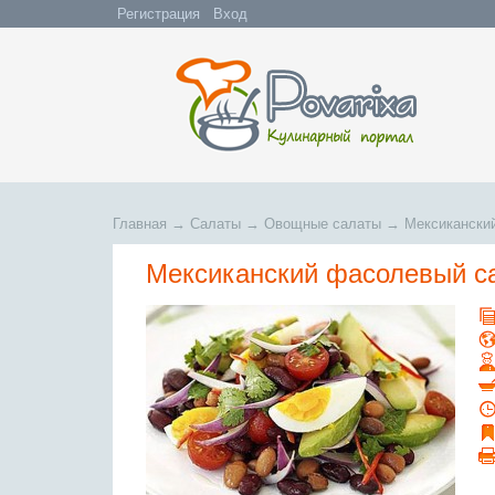
Регистрация
Вход
Главная
→
Салаты
→
Овощные салаты
→
Мексикански
Мексиканский фасолевый с