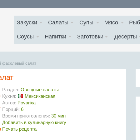
Закуски
Салаты
Супы
Мясо
Рыб
Соусы
Напитки
Заготовки
Десерты
й фасолевый салат
алат
Раздел:
Овощные салаты
Кухня:
Мексиканская
Автор:
Povarixa
Порций:
6
Время приготовления:
30 мин
Добавить в кулинарную книгу
Печать рецепта