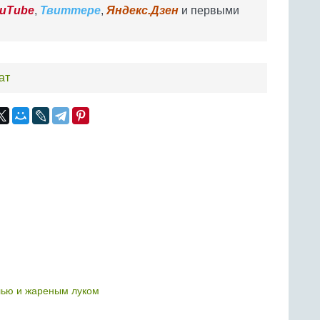
uTube
,
Твиттере
,
Яндекс.Дзен
и первыми
ат
лью и жареным луком