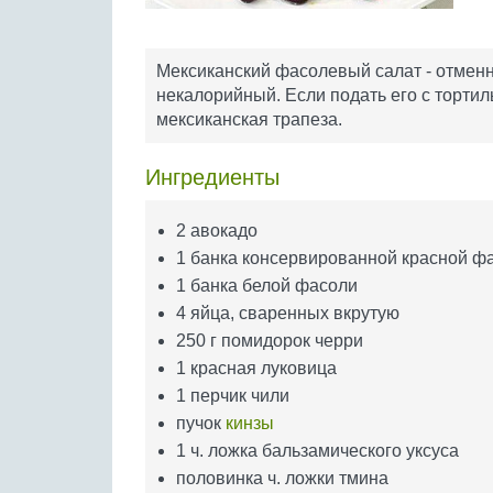
Мексиканский фасолевый салат - отменн
некалорийный. Если подать его с тортиль
мексиканская трапеза.
Ингредиенты
2 авокадо
1 банка консервированной красной ф
1 банка белой фасоли
4 яйца, сваренных вкрутую
250 г помидорок черри
1 красная луковица
1 перчик чили
пучок
кинзы
1 ч. ложка бальзамического уксуса
половинка ч. ложки тмина