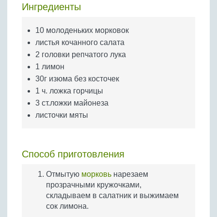
Бобовые
Ингредиенты
Яйца
10 молоденьких морковок
Крупы
листья кочанного салата
2 головки репчатого лука
1 лимон
30г изюма без косточек
1 ч. ложка горчицы
3 ст.ложки майонеза
листочки мяты
Способ приготовления
Отмытую
морковь
нарезаем
прозрачными кружочками,
складываем в салатник и выжимаем
сок лимона.