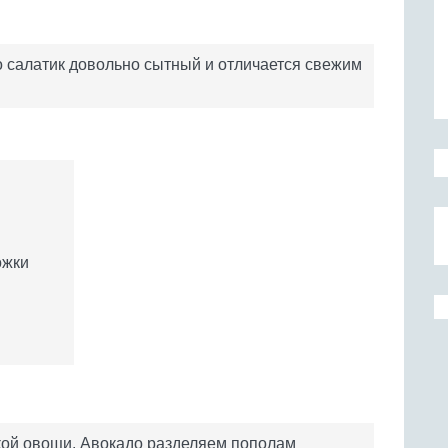
о салатик довольно сытный и отличается свежим
ожки
ой овощи. Авокадо разделяем пополам