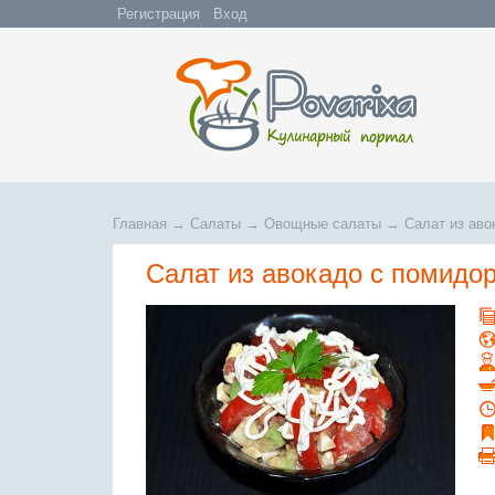
Регистрация
Вход
Главная
→
Салаты
→
Овощные салаты
→
Салат из аво
Салат из авокадо с помидо