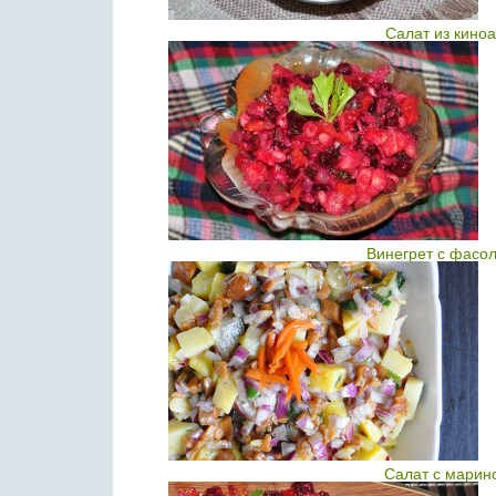
Салат из киноа
Винегрет с фасо
Салат с марин