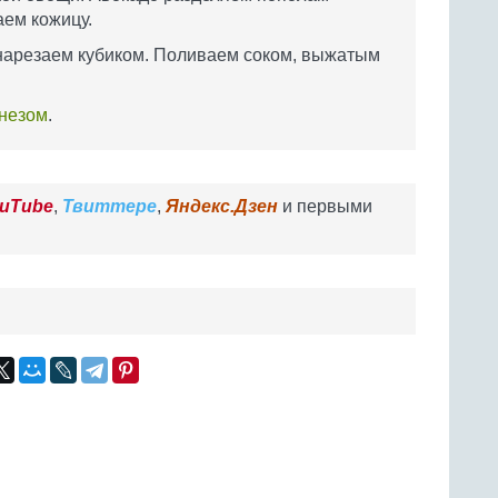
аем кожицу.
 нарезаем кубиком. Поливаем соком, выжатым
незом
.
uTube
,
Твиттере
,
Яндекс.Дзен
и первыми