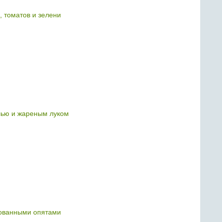
, томатов и зелени
лью и жареным луком
ованными опятами