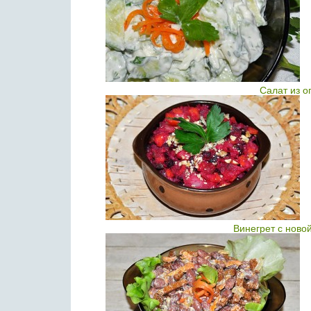
Салат из о
Винегрет с ново