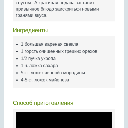
соусом. А красивая подача заставит
Бобовые
привычное блюдо заискриться новыми
Яйца
гранями вкуса.
Крупы
Ингредиенты
1 большая вареная свекла
1 горсть очищенных грецких орехов
1/2 пучка укропа
1 ч. ложка сахара
5 ст. ложек черной смородины
4-5 cт. ложек майонеза
Способ приготовления