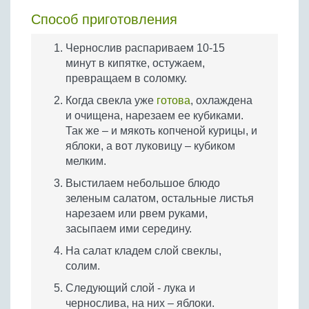
Способ приготовления
Чернослив распариваем 10-15
минут в кипятке, остужаем,
превращаем в соломку.
Когда свекла уже
готова
, охлаждена
и очищена, нарезаем ее кубиками.
Так же – и мякоть копченой курицы, и
яблоки, а вот луковицу – кубиком
мелким.
Выстилаем небольшое блюдо
зеленым салатом, остальные листья
нарезаем или рвем руками,
засыпаем ими середину.
На салат кладем слой свеклы,
солим.
Следующий слой - лука и
чернослива, на них – яблоки.