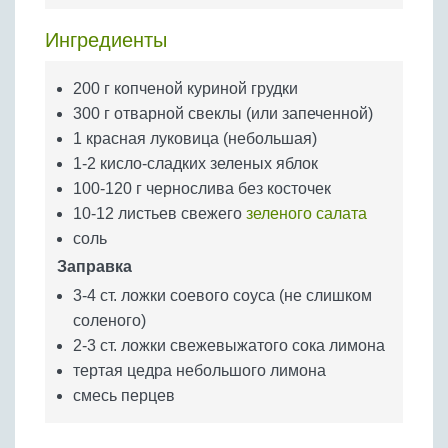
Бобовые
Ингредиенты
Яйца
Крупы
200 г копченой куриной грудки
300 г отварной свеклы (или запеченной)
1 красная луковица (небольшая)
1-2 кисло-сладких зеленых яблок
100-120 г чернослива без косточек
10-12 листьев свежего
зеленого салата
соль
Заправка
3-4 ст. ложки соевого соуса (не слишком
соленого)
2-3 ст. ложки свежевыжатого сока лимона
тертая цедра небольшого лимона
смесь перцев