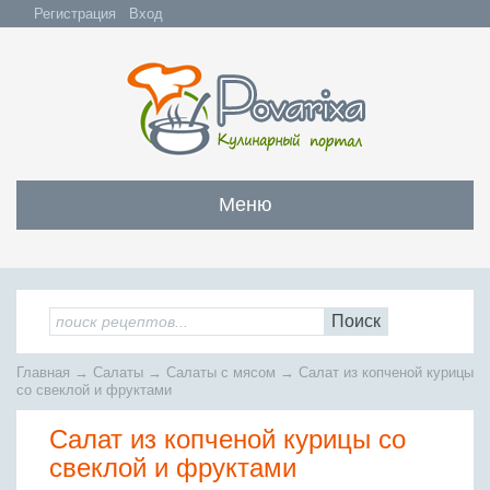
Регистрация
Вход
Меню
Закуски
Все закуски
Салаты
Поиск
Бутерброды и сэндвичи
Все салаты
Супы
Главная
→
Салаты
→
Салаты с мясом
→
Салат из копченой курицы
С мясом и субпродуктами
Салаты с мясом
со свеклой и фруктами
Все супы
Мясо
С рыбой и морепродуктами
С рыбой и морепродуктами
Салат из копченой курицы со
Бульоны
Всё мясо
Овощные и грибные
Рыба
Овощные салаты
свеклой и фруктами
Заправочные супы
Заливные блюда
Жареное мясо
Вся рыба
Фруктовые салаты