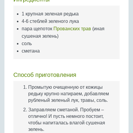
Бобовые
Яйца
1 крупная зеленая редька
4-6 стеблей зеленого лука
Крупы
пара щепоток
Прованских трав
(иная
сушеная зелень)
соль
сметана
Способ приготовления
Промытую очищенную от кожицы
редьку крупно натираем, добавляем
рубленый зеленый лук, травы, соль.
Заправляем сметаной. Пробуем –
отлично! И пусть немного постоит,
чтобы напиталась влагой сушеная
зелень.