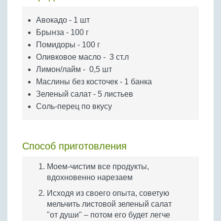
Бобовые
Авокадо - 1 шт
Яйца
Брынза - 100 г
Крупы
Помидоры - 100 г
Оливковое масло - 3 ст.л
Лимон/лайм - 0,5 шт
Маслины без косточек - 1 банка
Зеленый салат - 5 листьев
Соль-перец по вкусу
Способ приготовления
Моем-чистим все продукты,
вдохновенно нарезаем
Исходя из своего опыта, советую
мельчить листовой зеленый салат
"от души" – потом его будет легче