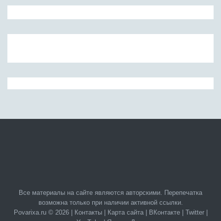
Все материалы на сайте являются авторскими. Перепечатка
возможна только при наличии активной ссылки.
Povarixa.ru © 2026 |
Контакты
|
Карта сайта
|
ВКонтакте
|
Twitter
|