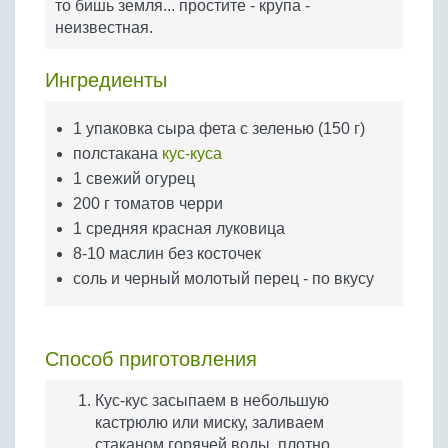
то бишь земля... простите - крупа -
Бобовые
неизвестная.
Яйца
Крупы
Ингредиенты
1 упаковка сыра фета с зеленью (150 г)
полстакана
кус-куса
1 свежий огурец
200 г томатов черри
1 средняя красная луковица
8-10 маслин без косточек
соль и черный молотый перец - по вкусу
Способ приготовления
Кус-кус засыпаем в небольшую
кастрюлю или миску, заливаем
стаканом горячей воды, плотно