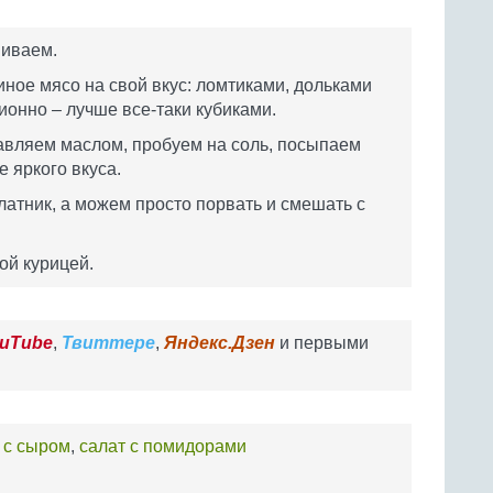
шиваем.
ное мясо на свой вкус: ломтиками, дольками
ционно – лучше все-таки кубиками.
авляем маслом, пробуем на соль, посыпаем
е яркого вкуса.
латник, а можем просто порвать и смешать с
ой курицей.
uTube
,
Твиттере
,
Яндекс.Дзен
и первыми
 с сыром
,
салат с помидорами