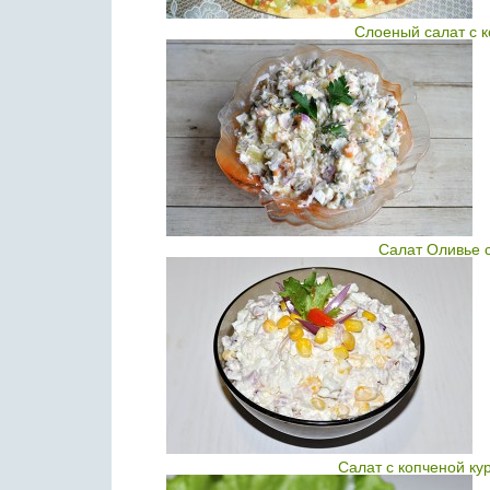
Слоеный салат с 
Салат Оливье 
Салат с копченой ку