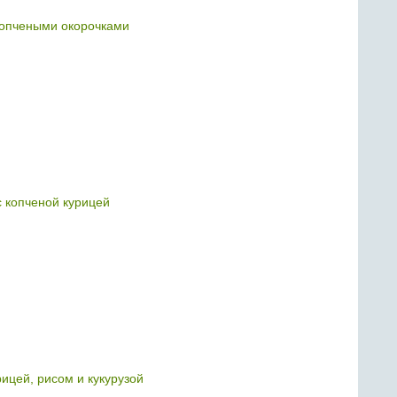
копчеными окорочками
с копченой курицей
рицей, рисом и кукурузой