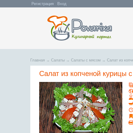
Регистрация
Вход
Главная
→
Салаты
→
Салаты с мясом
→
Салат из копч
Салат из копченой курицы 