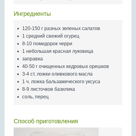
Бобовые
Яйца
Ингредиенты
Крупы
120-150 г разных зеленых салатов
1 средний свежий огурец
8-10 помидорок черри
1 небольшая красная луковица
заправка
40-50 г очищенных кедровых орешков
3-4 ст. ложки оливкового масла
1 ч. ложка бальзамического уксуса
8-9 листочков базилика
соль, перец
Способ приготовления