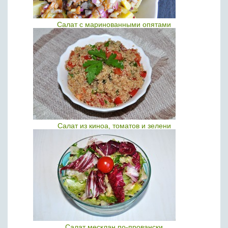
Салат с маринованными опятами
Салат из киноа, томатов и зелени
Салат месклан по-провански