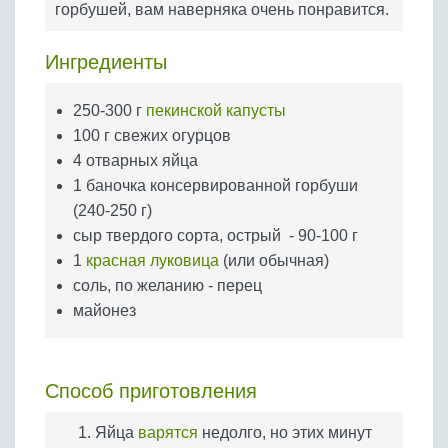
горбушей, вам наверняка очень понравится.
Бобовые
Яйца
Ингредиенты
Крупы
250-300 г
пекинской капусты
100 г свежих огурцов
4 отварных яйца
1 баночка консервированной горбуши
(240-250 г)
сыр твердого сорта, острый - 90-100 г
1
красная луковица
(или обычная)
соль, по желанию - перец
майонез
Способ приготовления
Яйца
варятся
недолго, но этих минут