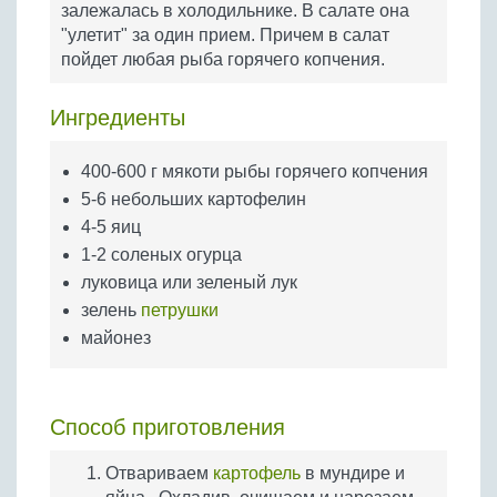
залежалась в холодильнике. В салате она
Бобовые
"улетит" за один прием. Причем в салат
Яйца
пойдет любая рыба горячего копчения.
Крупы
Ингредиенты
400-600 г мякоти рыбы горячего копчения
5-6 небольших картофелин
4-5 яиц
1-2 соленых огурца
луковица или зеленый лук
зелень
петрушки
майонез
Способ приготовления
Отвариваем
картофель
в мундире и